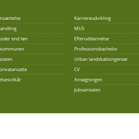
nsættelse
Karriereudvikling
andling
MUS
oder end løn
Efteruddannelse
i kommunen
Professionsbachelor
staten
Urban landskabsingeniør
privatansatte
CV
lsesvilkår
Ansøgningen
Jobsamtalen