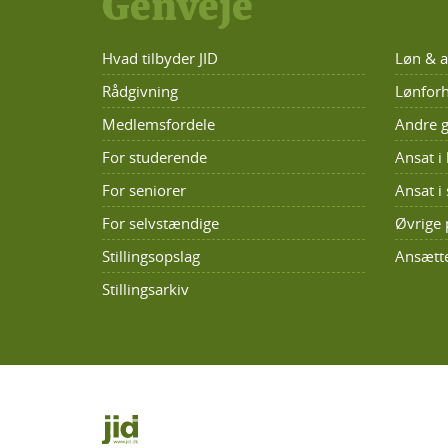
Genveje
Hvad tilbyder JID
Løn & a
Rådgivning
Lønforh
Medlemsfordele
Andre g
For studerende
Ansat 
For seniorer
Ansat i 
For selvstændige
Øvrige 
Stillingsopslag
Ansætte
Stillingsarkiv