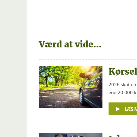
Værd at vide...
Kørse
2026 skattefr
end 20.000 km
LÆS 