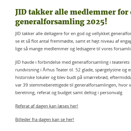
JID takker alle medlemmer for 
generalforsamling 2025!
JID takker alle deltagere for en god og vellykket generalfo
se et så flot antal fremmødte, samt et højt niveau af engag
lige så mange medlemmer og ledsagere til vores forsamli
JID havde i forbindelse med generalforsamling i teaterets f
rundvisning i Århus Teater til. 52 glade, spørgelystne o
historiske lokaler og blev budt på smørrebrød, eftermidda
var 39 stemmeberettigede til generalforsamlingen, hvor v
beretning, referat og budget samt deltog i personvalg.
Referat af dagen kan læses her!
Billeder fra dagen kan se her!