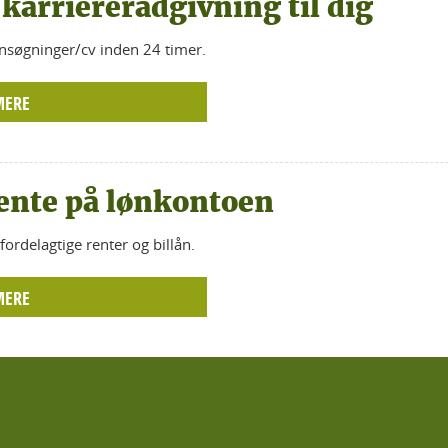
 karriererådgivning til dig
nsøgninger/cv inden 24 timer.
MERE
ente på lønkontoen
fordelagtige renter og billån.
MERE