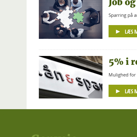
Job og
Sparring på a
LÆS 
5% i r
Mulighed for 
LÆS 